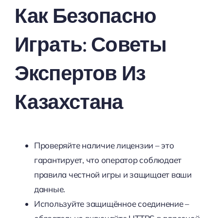
Как Безопасно
Играть: Советы
Экспертов Из
Казахстана
Проверяйте наличие лицензии – это
гарантирует, что оператор соблюдает
правила честной игры и защищает ваши
данные.
Используйте защищённое соединение –