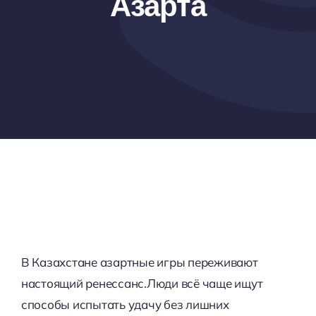
Азарта
В Казахстане азартные игры переживают
настоящий ренессанс.Люди всё чаще ищут
способы испытать удачу без лишних