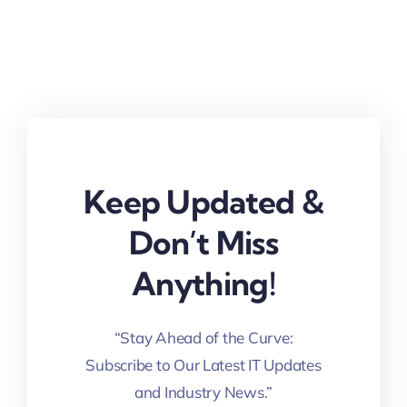
Keep Updated &
Don’t Miss
Anything!
“Stay Ahead of the Curve:
Subscribe to Our Latest IT Updates
and Industry News.”