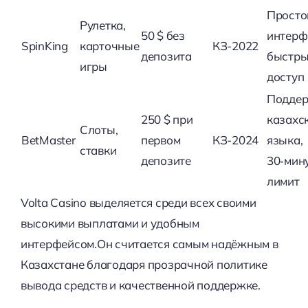
Просто
Рулетка,
50 $ без
интерф
SpinKing
карточные
КЗ-2022
депозита
быстр
игры
доступ
Подде
250 $ при
казахс
Слоты,
BetMaster
первом
КЗ-2024
языка,
ставки
депозите
30‑мин
лимит
Volta Casino выделяется среди всех своими
высокими выплатами и удобным
интерфейсом.Он считается самым надёжным в
Казахстане благодаря прозрачной политике
вывода средств и качественной поддержке.