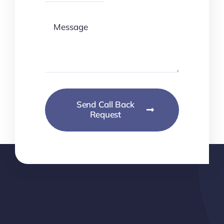
Send Call Back
Request