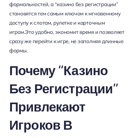
формальностей, а “казино без регистрации”
становятся тем самым ключом к мгновенному
доступу к слотам, рулетке и карточным
играм.Это удобно, экономит время и позволяет
сразу же перейти к игре, не заполняя длинные
формы.
Почему “казино
Без Регистрации”
Привлекают
Игроков В