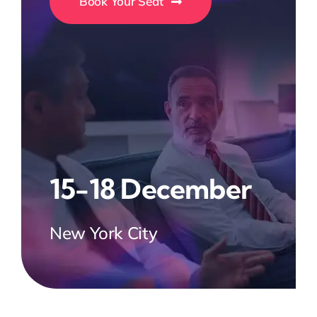
Book Your Seat
15-18 December
New York City